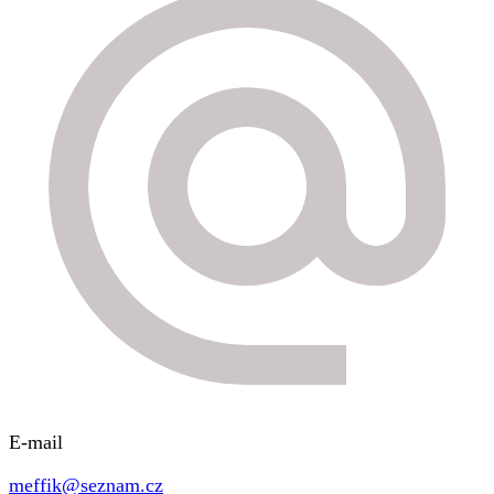
E-mail
meffik@seznam.cz