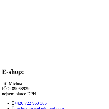
E-shop:
Jiří Michna
IČO: 09068929
nejsem plátce DPH
+420 722 963 385
michna.jurasek@gmail.com