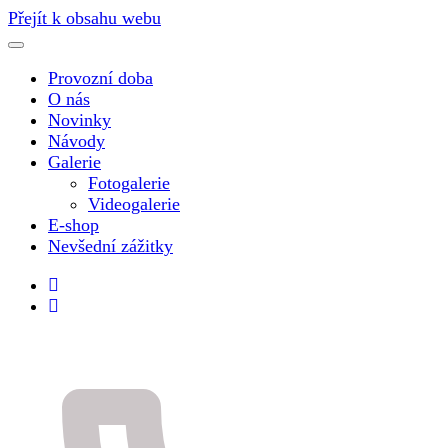
Přejít k obsahu webu
Provozní doba
O nás
Novinky
Návody
Galerie
Fotogalerie
Videogalerie
E-shop
Nevšední zážitky