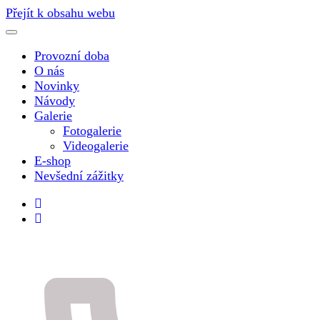
Přejít k obsahu webu
Provozní doba
O nás
Novinky
Návody
Galerie
Fotogalerie
Videogalerie
E-shop
Nevšední zážitky