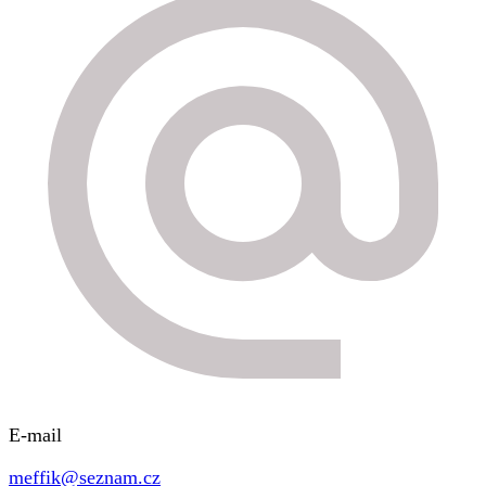
E-mail
meffik@seznam.cz