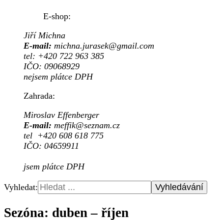
E-shop:
Jiří Michna
E-mail:
michna.jurasek@gmail.com
tel: +420 722 963 385
IČO: 09068929
nejsem plátce DPH
Zahrada:
Miroslav Effenberger
E-mail:
meffik@seznam.cz
tel +420 608 618 775
IČO: 04659911
jsem plátce DPH
Vyhledat:
Sezóna: duben – říjen