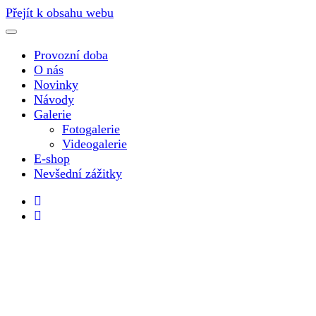
Přejít k obsahu webu
Provozní doba
O nás
Novinky
Návody
Galerie
Fotogalerie
Videogalerie
E-shop
Nevšední zážitky