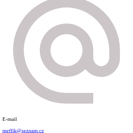
E-mail
meffik@seznam.cz