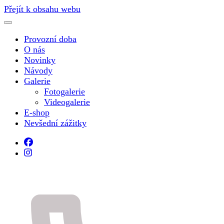
Přejít k obsahu webu
Provozní doba
O nás
Novinky
Návody
Galerie
Fotogalerie
Videogalerie
E-shop
Nevšední zážitky