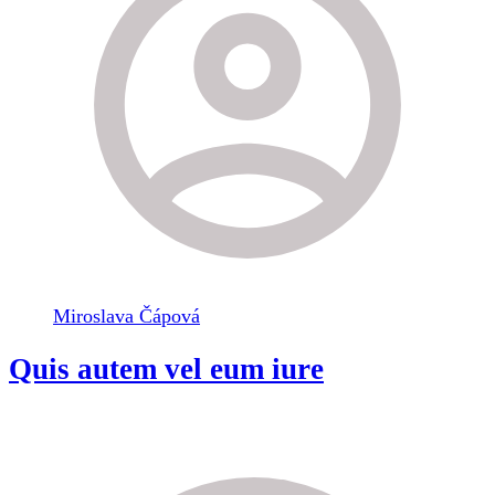
Miroslava Čápová
Quis autem vel eum iure