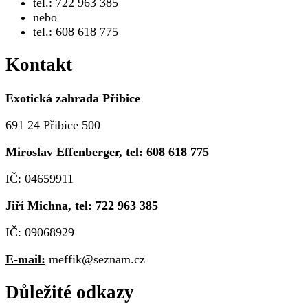
tel.: 722 963 385
nebo
tel.: 608 618 775
Kontakt
Exotická zahrada Přibice
691 24 Přibice 500
Miroslav Effenberger, tel: 608 618 775
IČ: 04659911
Jiří Michna, tel: 722 963 385
IČ: 09068929
E-mail:
meffik@seznam.cz
Důležité odkazy