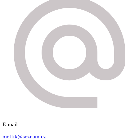
E-mail
meffik@seznam.cz