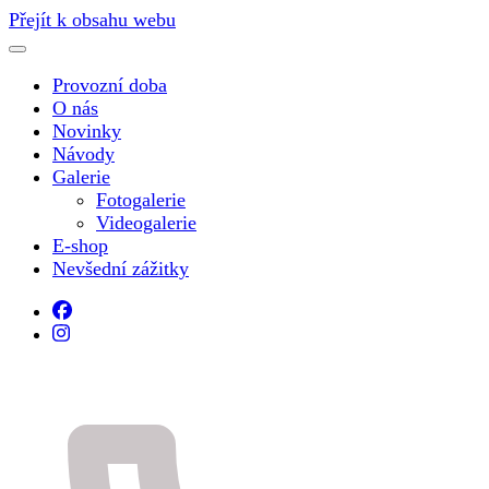
Přejít k obsahu webu
Provozní doba
O nás
Novinky
Návody
Galerie
Fotogalerie
Videogalerie
E-shop
Nevšední zážitky